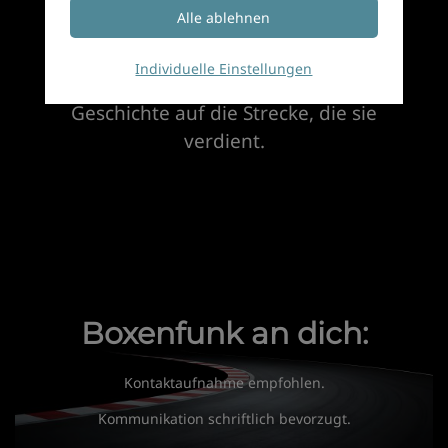
Andere hält man fest, bevor sie
verschwinden.
Genau dafür bin ich da.
Individuelle Einstellungen
Schreib mir – und wir bringen deine
Geschichte auf die Strecke, die sie
verdient.
Boxenfunk an dich:
Kontaktaufnahme empfohlen.
Kommunikation schriftlich bevorzugt.