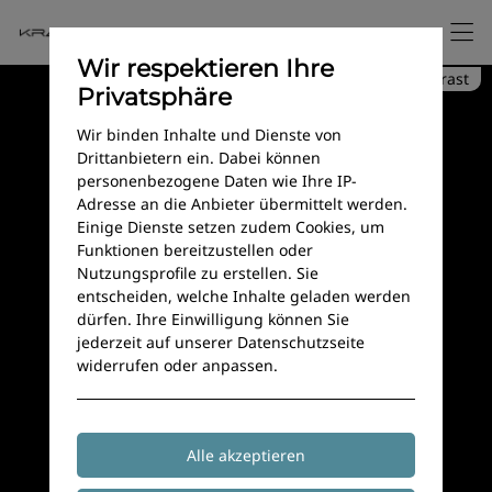
Wir respektieren Ihre
Hoher Kontrast
Privatsphäre
Kontakt
Wir binden Inhalte und Dienste von
Drittanbietern ein. Dabei können
personenbezogene Daten wie Ihre IP-
Adresse an die Anbieter übermittelt werden.
Einige Dienste setzen zudem Cookies, um
Du brauchst Fotos, die
Funktionen bereitzustellen oder
Nutzungsprofile zu erstellen. Sie
knallen? Dann lass uns
entscheiden, welche Inhalte geladen werden
dürfen. Ihre Einwilligung können Sie
Gas geben – Nachricht
jederzeit auf unserer Datenschutzseite
genügt!
widerrufen oder anpassen.
Manche Momente rauschen an dir
vorbei.