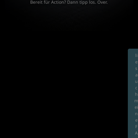
Bereit für Action? Dann tipp los. Over.
li
e
s
a
u
c
h
e
n
e
F
A